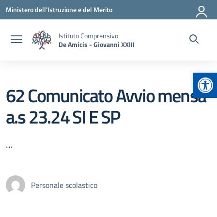
Vai ai contenuti
Vai al menu di navigazione
Vai al footer
Ministero dell'Istruzione e del Merito
Istituto Comprensivo
De Amicis - Giovanni XXIII
Apr
62 Comunicato Avvio mensa
a.s 23.24 SI E SP
...
Personale scolastico