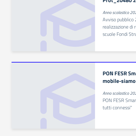
Prot_20480 
Anno scolastico 2
Avviso pubblico
realizzazione di r
scuole Fondi Stru
PON FESR Sma
mobile-siamo 
Anno scolastico 2
PON FESR Smart 
tutti connessi"