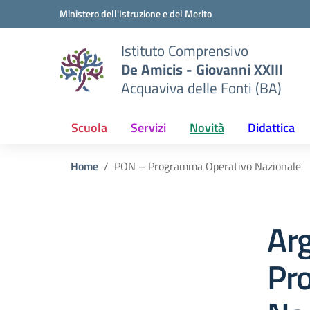
Vai ai contenuti
Vai al menu di navigazione
Vai al footer
Ministero dell'Istruzione e del Merito
Istituto Comprensivo
De Amicis - Giovanni XXIII
Acquaviva delle Fonti (BA)
Scuola
Servizi
Novità
Didattica
Home
PON – Programma Operativo Nazionale
Ar
Pr