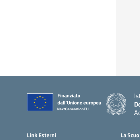
Is
De
Ac
— 
Link Esterni
La Scuo