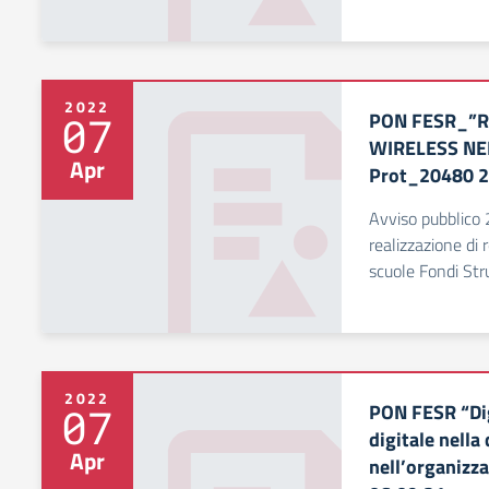
2022
PON FESR_”RE
07
WIRELESS NE
Apr
Prot_20480 
Avviso pubblico
realizzazione di r
scuole Fondi Stru
2022
PON FESR “Dig
07
digitale nella 
Apr
nell’organizz