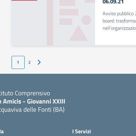
06.09.21
Avviso pubblico
board: trasformaz
nell’organizzazio
1
2
Pagina successiva
tituto Comprensivo
 Amicis - Giovanni XXIII
quaviva delle Fonti (BA)
Visita la pagina iniziale della scuola
la
I Servizi