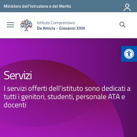
Vai ai contenuti
Vai al menu di navigazione
Vai al footer
Ministero dell'Istruzione e del Merito
Istituto Comprensivo
De Amicis - Giovanni XXIII
Apr
Servizi
I servizi offerti dell'istituto sono dedicati a
tutti i genitori, studenti, personale ATA e
docenti