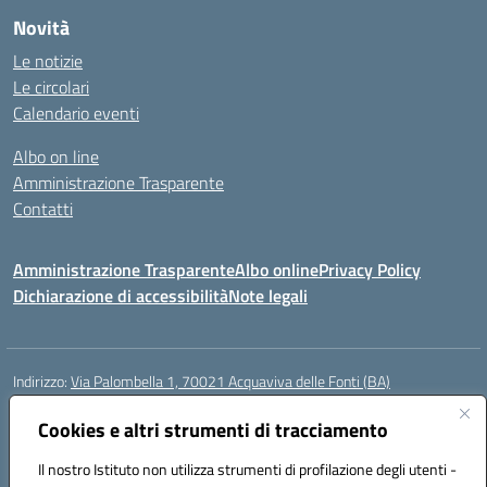
Novità
Le notizie
Le circolari
Calendario eventi
Albo on line
Amministrazione Trasparente
Contatti
Amministrazione Trasparente
Albo online
Privacy Policy
Dichiarazione di accessibilità
Note legali
Indirizzo:
Via Palombella 1, 70021 Acquaviva delle Fonti (BA)
Centralino:
080/761013
Email:
baic89400e@istruzione.it
Posta elettronica certificata (PEC):
Cookies e altri strumenti di tracciamento
baic89400e@pec.istruzione.it
Codice fiscale: 91121590722
Il nostro Istituto non utilizza strumenti di profilazione degli utenti -