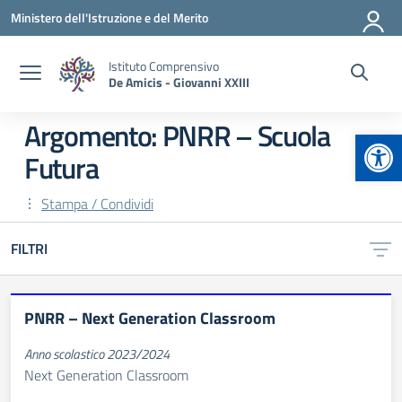
Vai ai contenuti
Vai al menu di navigazione
Vai al footer
Ministero dell'Istruzione e del Merito
Istituto Comprensivo
De Amicis - Giovanni XXIII
Argomento: PNRR – Scuola
Apr
Futura
Stampa / Condividi
FILTRI
PNRR – Next Generation Classroom
Anno scolastico 2023/2024
Next Generation Classroom