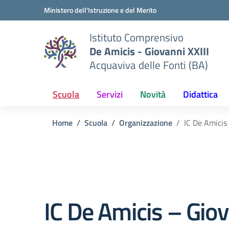
Vai ai contenuti
Vai al menu di navigazione
Vai al footer
Ministero dell'Istruzione e del Merito
Istituto Comprensivo
De Amicis - Giovanni XXIII
Acquaviva delle Fonti (BA)
Scuola
Servizi
Novità
Didattica
Home
Scuola
Organizzazione
IC De Amicis 
IC De Amicis – Giov