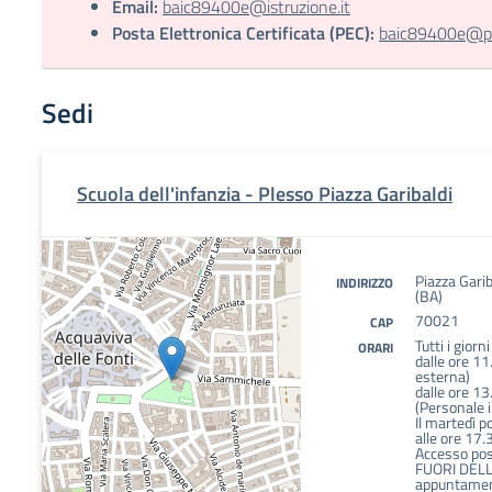
Email:
baic89400e@istruzione.it
Posta Elettronica Certificata (PEC):
baic89400e@pec
Sedi
Scuola dell'infanzia - Plesso Piazza Garibaldi
Piazza Garib
INDIRIZZO
(BA)
70021
CAP
Tutti i giorn
ORARI
dalle ore 11
esterna)
dalle ore 13
(Personale 
Il martedì p
alle ore 17.
Accesso poss
FUORI DELL
appuntamen