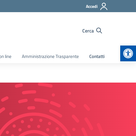
Accedi
Cerca
Apr
on line
Amministrazione Trasparente
Contatti