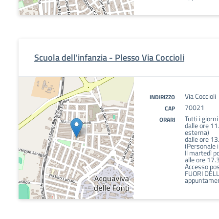
Scuola dell'infanzia - Plesso Via Coccioli
Via Coccioli
INDIRIZZO
70021
CAP
Tutti i giorn
ORARI
dalle ore 11
esterna)
dalle ore 13
(Personale 
Il martedì p
alle ore 17.
Accesso poss
FUORI DELL
appuntamen