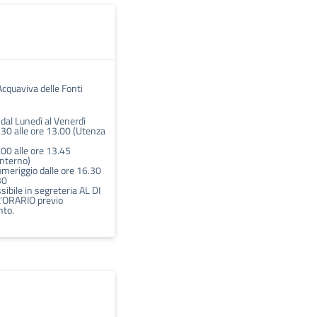
Acquaviva delle Fonti
i dal Lunedì al Venerdì
.30 alle ore 13.00 (Utenza
.00 alle ore 13.45
interno)
omeriggio dalle ore 16.30
30
ibile in segreteria AL DI
’ORARIO previo
to.