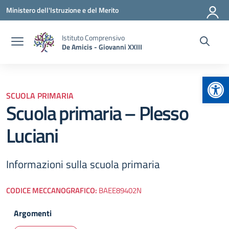
Vai ai contenuti
Vai al menu di navigazione
Vai al footer
Ministero dell'Istruzione e del Merito
Istituto Comprensivo
De Amicis - Giovanni XXIII
Apr
SCUOLA PRIMARIA
Scuola primaria – Plesso
Luciani
Informazioni sulla scuola primaria
CODICE MECCANOGRAFICO:
BAEE89402N
Argomenti