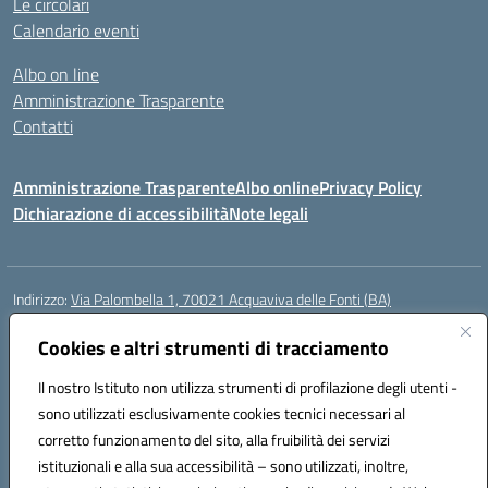
Le circolari
Calendario eventi
Albo on line
Amministrazione Trasparente
Contatti
Amministrazione Trasparente
Albo online
Privacy Policy
Dichiarazione di accessibilità
Note legali
Indirizzo:
Via Palombella 1, 70021 Acquaviva delle Fonti (BA)
Centralino:
080/761013
Email:
baic89400e@istruzione.it
Posta elettronica certificata (PEC):
Cookies e altri strumenti di tracciamento
baic89400e@pec.istruzione.it
Codice fiscale: 91121590722
Il nostro Istituto non utilizza strumenti di profilazione degli utenti -
Codice meccanografico:
baic89400e
sono utilizzati esclusivamente cookies tecnici necessari al
Codice Indice delle Pubbliche Amministrazioni (IPA): icddagio
corretto funzionamento del sito, alla fruibilità dei servizi
Codice unico di fatturazione (CUF): UFGHCG
istituzionali e alla sua accessibilità – sono utilizzati, inoltre,