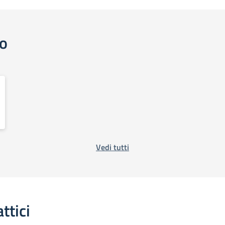
o
Vedi tutti
ttici