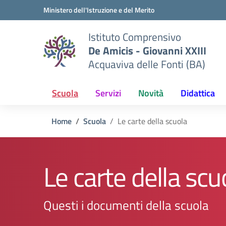
Vai ai contenuti
Vai al menu di navigazione
Vai al footer
Ministero dell'Istruzione e del Merito
Istituto Comprensivo
De Amicis - Giovanni XXIII
Acquaviva delle Fonti (BA)
Scuola
Servizi
Novità
Didattica
Home
Scuola
Le carte della scuola
Le carte della scu
Questi i documenti della scuola