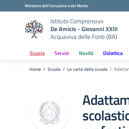
Vai ai contenuti
Vai al menu di navigazione
Vai al footer
Ministero dell'Istruzione e del Merito
Istituto Comprensivo
De Amicis - Giovanni XXIII
Acquaviva delle Fonti (BA)
Scuola
Servizi
Novità
Didattica
Home
Scuola
Le carte della scuola
Adattam
Adattam
scolasti