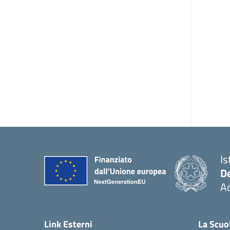
Is
De
Ac
— 
Link Esterni
La Scuo