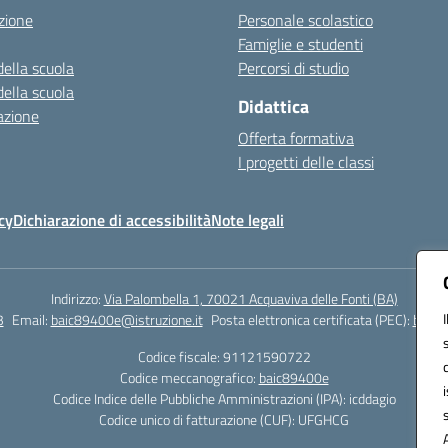
zione
Personale scolastico
Famiglie e studenti
della scuola
Percorsi di studio
della scuola
Didattica
azione
Offerta formativa
I progetti delle classi
cy
Dichiarazione di accessibilità
Note legali
Indirizzo:
Via Palombella 1, 70021 Acquaviva delle Fonti (BA)
3
Email:
baic89400e@istruzione.it
Posta elettronica certificata (PEC):
baic8
Codice fiscale: 91121590722
Codice meccanografico:
baic89400e
Codice Indice delle Pubbliche Amministrazioni (IPA): icddagio
Codice unico di fatturazione (CUF): UFGHCG