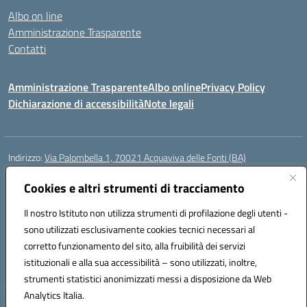
Albo on line
Amministrazione Trasparente
Contatti
Amministrazione Trasparente
Albo online
Privacy Policy
Dichiarazione di accessibilità
Note legali
Indirizzo:
Via Palombella 1, 70021 Acquaviva delle Fonti (BA)
Centralino:
080/761013
Email:
baic89400e@istruzione.it
Posta elettronica certificata (PEC):
Cookies e altri strumenti di tracciamento
baic89400e@pec.istruzione.it
Codice fiscale: 91121590722
Il nostro Istituto non utilizza strumenti di profilazione degli utenti -
Codice meccanografico:
baic89400e
sono utilizzati esclusivamente cookies tecnici necessari al
Codice Indice delle Pubbliche Amministrazioni (IPA): icddagio
corretto funzionamento del sito, alla fruibilità dei servizi
Codice unico di fatturazione (CUF): UFGHCG
istituzionali e alla sua accessibilità – sono utilizzati, inoltre,
strumenti statistici anonimizzati messi a disposizione da Web
Analytics Italia.
Hosting & Powered by 3D Solution S.r.l.