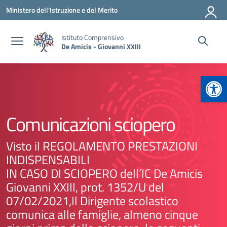
Vai ai contenuti
Vai al menu di navigazione
Vai al footer
Ministero dell'Istruzione e del Merito
Istituto Comprensivo
De Amicis - Giovanni XXIII
Apr
Comunicazioni sciopero
Visto il REGOLAMENTO PRESTAZIONI
INDISPENSABILI
IN CASO DI SCIOPERO dell’IC De Amicis
Giovanni XXIII, prot. 1352/U del
07/02/2021,Il Dirigente scolastico
comunica alle famiglie, almeno cinque