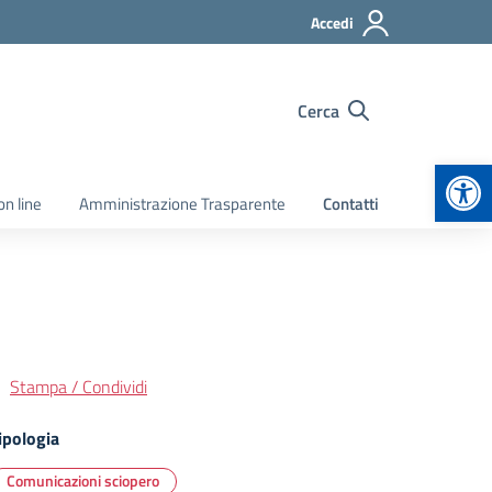
Accedi
Cerca
Apr
on line
Amministrazione Trasparente
Contatti
Stampa / Condividi
ipologia
Comunicazioni sciopero