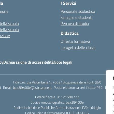
la
I Servizi
zione
Personale scolastico
Famiglie e studenti
della scuola
Percorsi di studio
della scuola
Didattica
azione
Offerta formativa
I progetti delle classi
cy
Dichiarazione di accessibilità
Note legali
Indirizzo:
Via Palombella 1, 70021 Acquaviva delle Fonti (BA)
3
Email:
baic89400e@istruzione.it
Posta elettronica certificata (PEC):
baic8
Codice fiscale: 91121590722
Codice meccanografico:
baic89400e
Codice Indice delle Pubbliche Amministrazioni (IPA): icddagio
Codice unico di fatturazione (CUF): UFGHCG