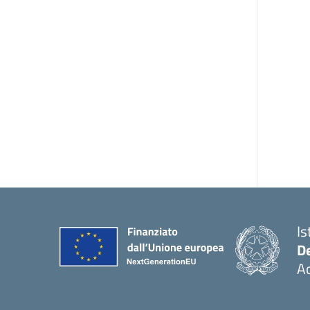
Is
De
Ac
— 