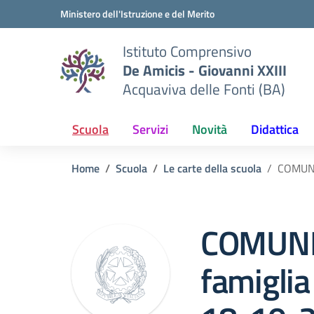
Vai ai contenuti
Vai al menu di navigazione
Vai al footer
Ministero dell'Istruzione e del Merito
Istituto Comprensivo
De Amicis - Giovanni XXIII
Acquaviva delle Fonti (BA)
Scuola
Servizi
Novità
Didattica
Home
Scuola
Le carte della scuola
COMUNIC
COMUNIC
famiglia