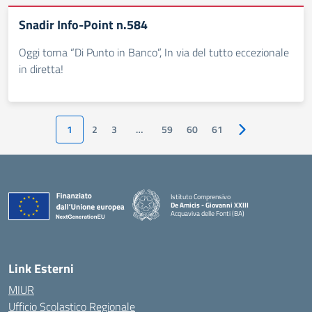
Snadir Info-Point n.584
Oggi torna “Di Punto in Banco”, In via del tutto eccezionale
in diretta!
1
2
3
…
59
60
61
Pagina successiv
Istituto Comprensivo
De Amicis - Giovanni XXIII
Acquaviva delle Fonti (BA)
— Visita la pagina iniziale della scuola
Link Esterni
MIUR
Ufficio Scolastico Regionale