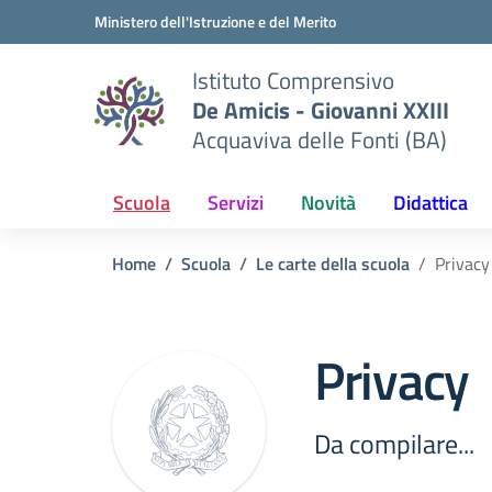
Vai ai contenuti
Vai al menu di navigazione
Vai al footer
Ministero dell'Istruzione e del Merito
Istituto Comprensivo
De Amicis - Giovanni XXIII
Acquaviva delle Fonti (BA)
Scuola
Servizi
Novità
Didattica
Home
Scuola
Le carte della scuola
Privacy
Privacy
Da compilare...