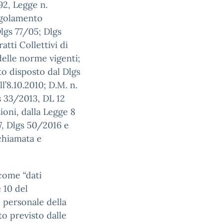
92, Legge n.
egolamento
gs 77/05; Dlgs
tti Collettivi di
 delle norme vigenti;
to disposto dal Dlgs
l’8.10.2010; D.M. n.
s 33/2013, DL 12
ioni, dalla Legge 8
7, Dlgs 50/2016 e
ichiamata e
 come “dati
e 10 del
 personale della
o previsto dalle