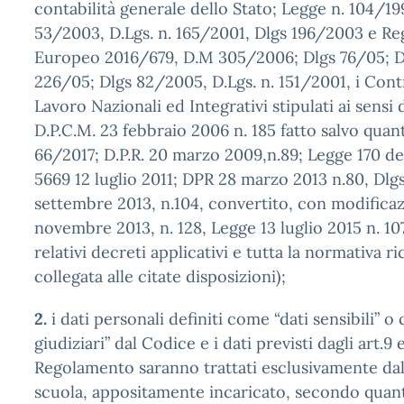
contabilità generale dello Stato; Legge n. 104/19
53/2003, D.Lgs. n. 165/2001, Dlgs 196/2003 e R
Europeo 2016/679, D.M 305/2006; Dlgs 76/05; Dl
226/05; Dlgs 82/2005, D.Lgs. n. 151/2001, i Contra
Lavoro Nazionali ed Integrativi stipulati ai sensi
D.P.C.M. 23 febbraio 2006 n. 185 fatto salvo quan
66/2017; D.P.R. 20 marzo 2009,n.89; Legge 170 del
5669 12 luglio 2011; DPR 28 marzo 2013 n.80, Dlg
settembre 2013, n.104, convertito, con modificaz
novembre 2013, n. 128, Legge 13 luglio 2015 n. 10
relativi decreti applicativi e tutta la normativa r
collegata alle citate disposizioni);
2.
i dati personali definiti come “dati sensibili” o
giudiziari” dal Codice e i dati previsti dagli art.9 
Regolamento saranno trattati esclusivamente dal
scuola, appositamente incaricato, secondo quant