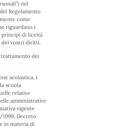
sonali”) nel
 del Regolamento
camente come
he riguardano i
principi di liceità
dei vostri diritti.
l trattamento dei
ne scolastica, i
la scuola
uelle relative
uelle amministrative
rmativa vigente
75/1999; Decreto
e in materia di