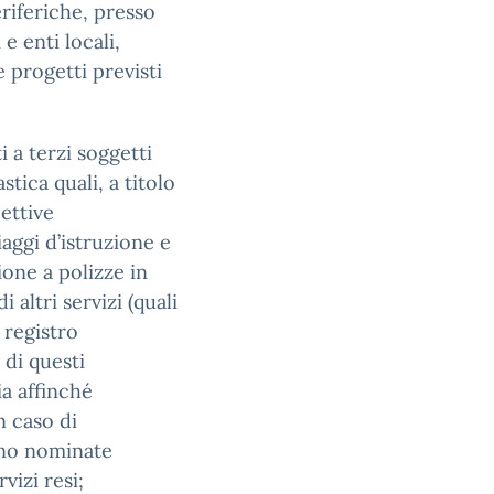
eriferiche, presso
e enti locali,
e progetti previsti
 a terzi soggetti
tica quali, a titolo
cettive
iaggi d’istruzione e
ione a polizze in
i altri servizi (quali
 registro
 di questi
a affinché
in caso di
sono nominate
vizi resi;