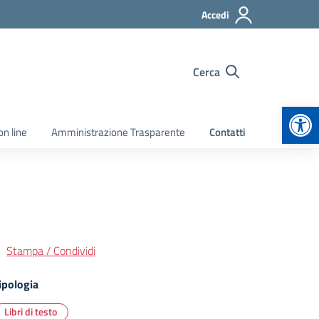
Accedi
Cerca
Apr
on line
Amministrazione Trasparente
Contatti
Stampa / Condividi
ipologia
Libri di testo