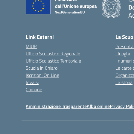
De
Ac
— 
Link Esterni
La Scuo
MIUR
Presenta
Ufficio Scolastico Regionale
I luoghi
Ufficio Scolastico Territoriale
I numeri 
Scuola in Chiaro
Le carte 
Iscrizioni On Line
Organizz
Invalsi
La storia
Comune
Amministrazione Trasparente
Albo online
Privacy Poli