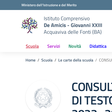
Vai ai contenuti
Vai al menu di navigazione
Vai al footer
Ministero dell'Istruzione e del Merito
Istituto Comprensivo
De Amicis - Giovanni XXIII
Acquaviva delle Fonti (BA)
Scuola
Servizi
Novità
Didattica
Home
Scuola
Le carte della scuola
CONSUL
CONSUL
DI TES