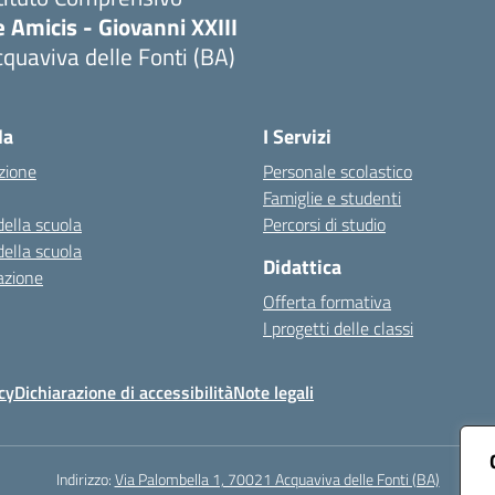
 Amicis - Giovanni XXIII
quaviva delle Fonti (BA)
Visita la pagina iniziale della scuola
la
I Servizi
zione
Personale scolastico
Famiglie e studenti
della scuola
Percorsi di studio
della scuola
Didattica
azione
Offerta formativa
I progetti delle classi
cy
Dichiarazione di accessibilità
Note legali
Indirizzo:
Via Palombella 1, 70021 Acquaviva delle Fonti (BA)