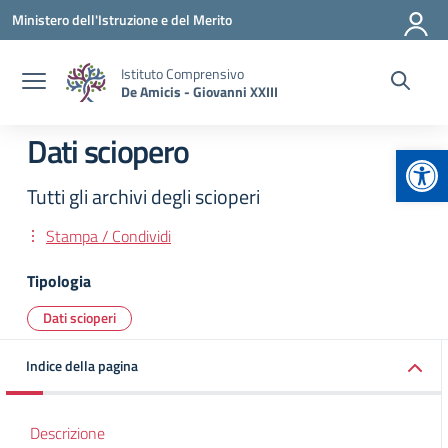
Vai ai contenuti
Vai al menu di navigazione
Vai al footer
Ministero dell'Istruzione e del Merito
Istituto Comprensivo
De Amicis - Giovanni XXIII
Dati sciopero
Apr
Tutti gli archivi degli scioperi
Stampa / Condividi
Tipologia
Dati scioperi
Indice della pagina
Descrizione