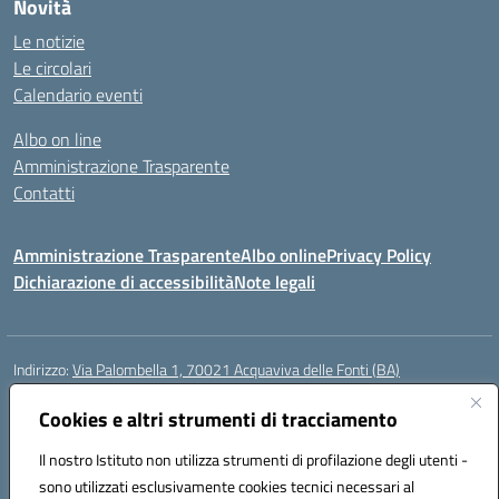
Novità
Le notizie
Le circolari
Calendario eventi
Albo on line
Amministrazione Trasparente
Contatti
Amministrazione Trasparente
Albo online
Privacy Policy
Dichiarazione di accessibilità
Note legali
Indirizzo:
Via Palombella 1, 70021 Acquaviva delle Fonti (BA)
Centralino:
080/761013
Email:
baic89400e@istruzione.it
Posta elettronica certificata (PEC):
Cookies e altri strumenti di tracciamento
baic89400e@pec.istruzione.it
Codice fiscale: 91121590722
Il nostro Istituto non utilizza strumenti di profilazione degli utenti -
Codice meccanografico:
baic89400e
sono utilizzati esclusivamente cookies tecnici necessari al