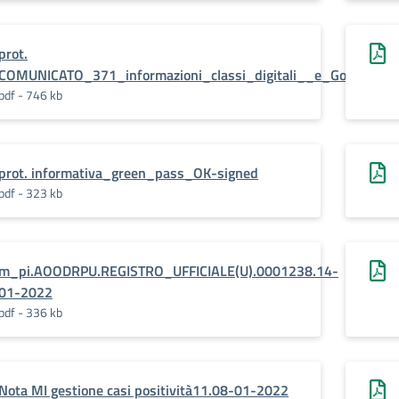
prot.
COMUNICATO_371_informazioni_classi_digitali__e_Google_Wo
pdf - 746 kb
prot. informativa_green_pass_OK-signed
pdf - 323 kb
m_pi.AOODRPU.REGISTRO_UFFICIALE(U).0001238.14-
01-2022
pdf - 336 kb
Nota MI gestione casi positività11.08-01-2022