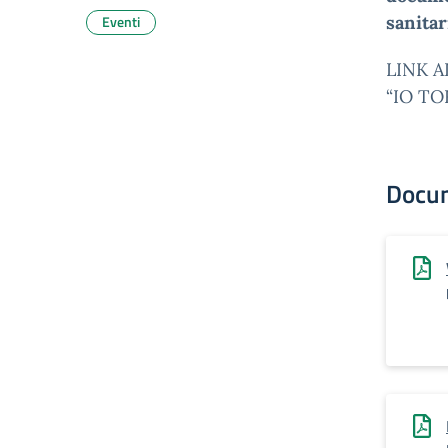
Eventi
sanitar
LINK A
“IO TO
Docu