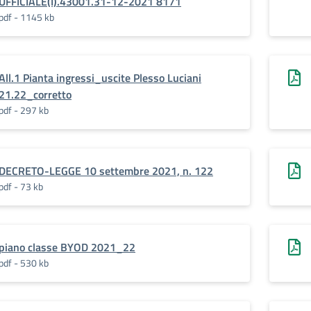
UFFICIALE(I).43001.31-12-2021 8171
pdf - 1145 kb
All.1 Pianta ingressi_uscite Plesso Luciani
21.22_corretto
pdf - 297 kb
DECRETO-LEGGE 10 settembre 2021, n. 122
pdf - 73 kb
piano classe BYOD 2021_22
pdf - 530 kb