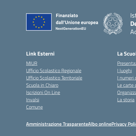
Is
De
Ac
— 
Link Esterni
La Scuo
MIUR
Presenta
Ufficio Scolastico Regionale
I luoghi
Ufficio Scolastico Territoriale
I numeri 
Scuola in Chiaro
Le carte 
Iscrizioni On Line
Organizz
Invalsi
La storia
Comune
Amministrazione Trasparente
Albo online
Privacy Poli