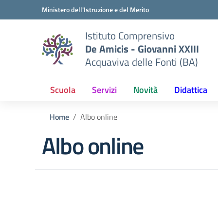
Vai ai contenuti
Vai al menu di navigazione
Vai al footer
Ministero dell'Istruzione e del Merito
Istituto Comprensivo
De Amicis - Giovanni XXIII
Acquaviva delle Fonti (BA)
Scuola
Servizi
Novità
Didattica
Home
Albo online
Albo online