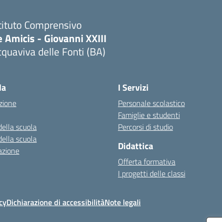
tituto Comprensivo
 Amicis - Giovanni XXIII
quaviva delle Fonti (BA)
Visita la pagina iniziale della scuola
la
I Servizi
zione
Personale scolastico
Famiglie e studenti
della scuola
Percorsi di studio
della scuola
Didattica
azione
Offerta formativa
I progetti delle classi
cy
Dichiarazione di accessibilità
Note legali