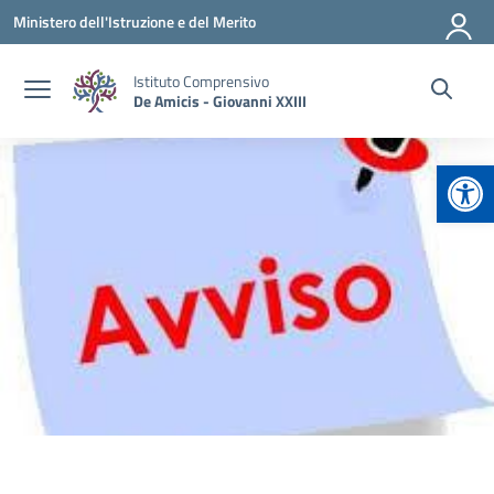
Vai ai contenuti
Vai al menu di navigazione
Vai al footer
Ministero dell'Istruzione e del Merito
Istituto Comprensivo
De Amicis - Giovanni XXIII
Apr