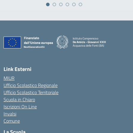
Istituto Comprensivo
De Amicis - Giovanni XXIII
Acquaviva delle Fonti (BA)
— Visita la pagina iniziale della scuola
Link Esterni
MIUR
Ufficio Scolastico Regionale
Ufficio Scolastico Territoriale
Scuola in Chiaro
Iscrizioni On Line
Invalsi
Comune
La Scuola