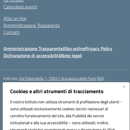
Calendario eventi
Albo on line
Amministrazione Trasparente
Contatti
Amministrazione Trasparente
Albo online
Privacy Policy
Dichiarazione di accessibilità
Note legali
Indirizzo:
Via Palombella 1, 70021 Acquaviva delle Fonti (BA)
Centralino:
080/761013
Email:
baic89400e@istruzione.it
Posta elettronica certificata (PEC):
Cookies e altri strumenti di tracciamento
baic89400e@pec.istruzione.it
Codice fiscale: 91121590722
Il nostro Istituto non utilizza strumenti di profilazione degli utenti -
Codice meccanografico:
baic89400e
sono utilizzati esclusivamente cookies tecnici necessari al
Codice Indice delle Pubbliche Amministrazioni (IPA): icddagio
corretto funzionamento del sito, alla fruibilità dei servizi
Codice unico di fatturazione (CUF): UFGHCG
istituzionali e alla sua accessibilità – sono utilizzati, inoltre,
strumenti statistici anonimizzati messi a disposizione da Web