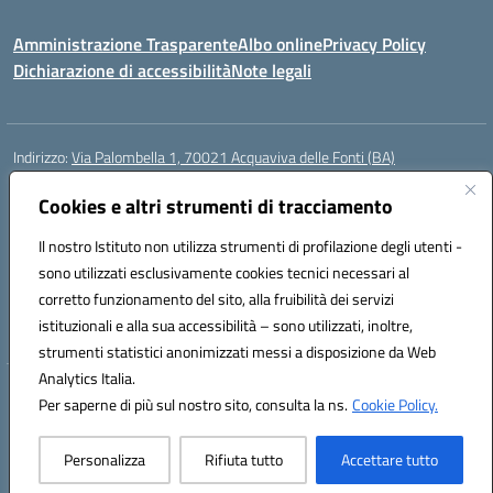
Amministrazione Trasparente
Albo online
Privacy Policy
Dichiarazione di accessibilità
Note legali
Indirizzo:
Via Palombella 1, 70021 Acquaviva delle Fonti (BA)
Centralino:
080/761013
Email:
baic89400e@istruzione.it
Posta elettronica certificata (PEC):
Cookies e altri strumenti di tracciamento
baic89400e@pec.istruzione.it
Codice fiscale: 91121590722
Il nostro Istituto non utilizza strumenti di profilazione degli utenti -
Codice meccanografico:
baic89400e
sono utilizzati esclusivamente cookies tecnici necessari al
Codice Indice delle Pubbliche Amministrazioni (IPA): icddagio
corretto funzionamento del sito, alla fruibilità dei servizi
Codice unico di fatturazione (CUF): UFGHCG
istituzionali e alla sua accessibilità – sono utilizzati, inoltre,
strumenti statistici anonimizzati messi a disposizione da Web
Analytics Italia.
Hosting & Powered by 3D Solution S.r.l.
Per saperne di più sul nostro sito, consulta la ns.
Cookie Policy.
Concept & Design by Designers Italia
Personalizza
Rifiuta tutto
Accettare tutto