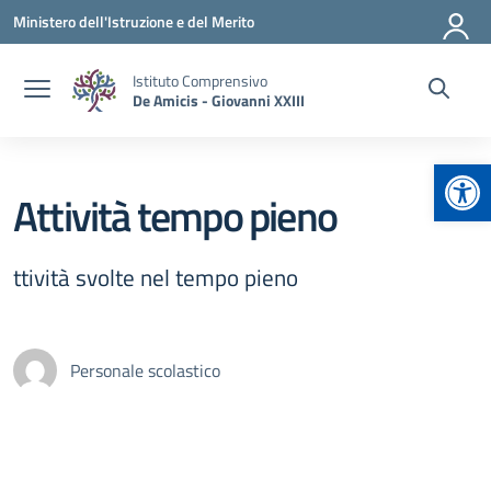
Vai ai contenuti
Vai al menu di navigazione
Vai al footer
Ministero dell'Istruzione e del Merito
Istituto Comprensivo
De Amicis - Giovanni XXIII
Apr
Attività tempo pieno
ttività svolte nel tempo pieno
Personale scolastico