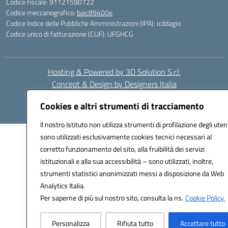
Codice fiscale: 91121590722
Codice meccanografico:
baic89400e
Codice Indice delle Pubbliche Amministrazioni (IPA): icddagio
Codice unico di fatturazione (CUF): UFGHCG
Hosting & Powered by 3D Solution S.r.l.
Concept & Design by Designers Italia
Cookies e altri strumenti di tracciamento
Il nostro Istituto non utilizza strumenti di profilazione degli utent
sono utilizzati esclusivamente cookies tecnici necessari al
corretto funzionamento del sito, alla fruibilità dei servizi
istituzionali e alla sua accessibilità – sono utilizzati, inoltre,
strumenti statistici anonimizzati messi a disposizione da Web
Analytics Italia.
Per saperne di più sul nostro sito, consulta la ns.
Cookie Policy.
Personalizza
Rifiuta tutto
Accettare tutto