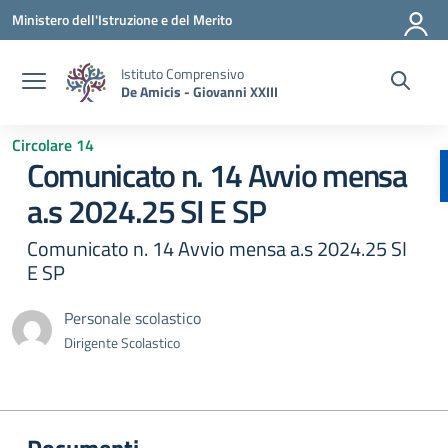
Vai ai contenuti
Vai al menu di navigazione
Vai al footer
Ministero dell'Istruzione e del Merito
Istituto Comprensivo
De Amicis - Giovanni XXIII
Circolare 14
Comunicato n. 14 Avvio mensa
a.s 2024.25 SI E SP
Comunicato n. 14 Avvio mensa a.s 2024.25 SI
E SP
Personale scolastico
Dirigente Scolastico