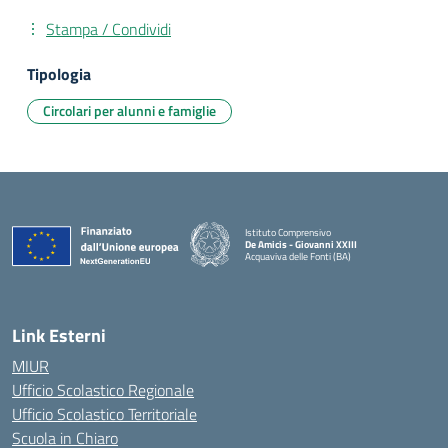
Stampa / Condividi
Tipologia
Circolari per alunni e famiglie
Istituto Comprensivo
De Amicis - Giovanni XXIII
Acquaviva delle Fonti (BA)
— Visita la pagina iniziale della scuola
Link Esterni
MIUR
Ufficio Scolastico Regionale
Ufficio Scolastico Territoriale
Scuola in Chiaro