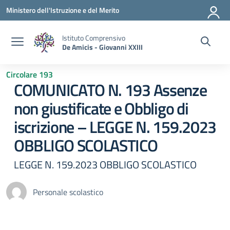
Vai ai contenuti
Vai al menu di navigazione
Vai al footer
Ministero dell'Istruzione e del Merito
Istituto Comprensivo
De Amicis - Giovanni XXIII
Circolare 193
COMUNICATO N. 193 Assenze
non giustificate e Obbligo di
iscrizione – LEGGE N. 159.2023
OBBLIGO SCOLASTICO
LEGGE N. 159.2023 OBBLIGO SCOLASTICO
Personale scolastico