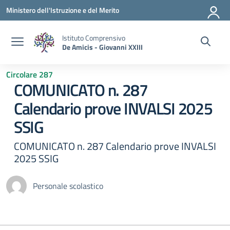
Vai ai contenuti
Vai al menu di navigazione
Vai al footer
Ministero dell'Istruzione e del Merito
Istituto Comprensivo
De Amicis - Giovanni XXIII
Circolare 287
COMUNICATO n. 287
Calendario prove INVALSI 2025
SSIG
COMUNICATO n. 287 Calendario prove INVALSI
2025 SSIG
Personale scolastico