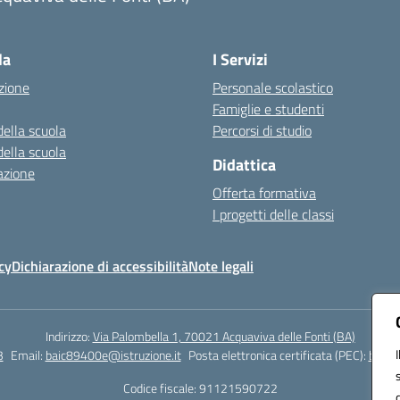
Visita la pagina iniziale della scuola
la
I Servizi
zione
Personale scolastico
Famiglie e studenti
della scuola
Percorsi di studio
della scuola
Didattica
azione
Offerta formativa
I progetti delle classi
cy
Dichiarazione di accessibilità
Note legali
Indirizzo:
Via Palombella 1, 70021 Acquaviva delle Fonti (BA)
3
Email:
baic89400e@istruzione.it
Posta elettronica certificata (PEC):
baic8
Codice fiscale: 91121590722