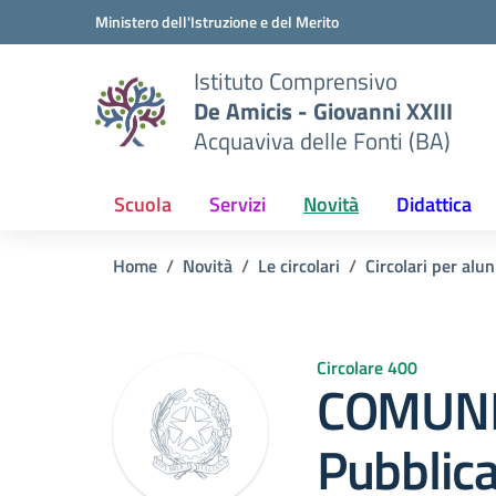
Vai ai contenuti
Vai al menu di navigazione
Vai al footer
Ministero dell'Istruzione e del Merito
Istituto Comprensivo
De Amicis - Giovanni XXIII
Acquaviva delle Fonti (BA)
Scuola
Servizi
Novità
Didattica
Home
Novità
Le circolari
Circolari per alun
Circolare 400
COMUNI
Pubblica