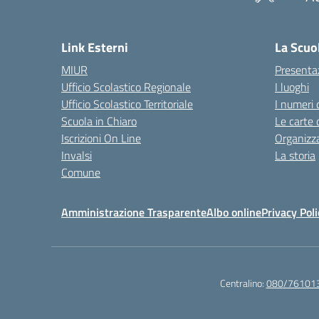
— 
Link Esterni
La Scuo
MIUR
Presenta
Ufficio Scolastico Regionale
I luoghi
Ufficio Scolastico Territoriale
I numeri 
Scuola in Chiaro
Le carte 
Iscrizioni On Line
Organizz
Invalsi
La storia
Comune
Amministrazione Trasparente
Albo online
Privacy Poli
Centralino:
080/76101