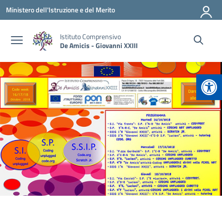
Vai ai contenuti
Vai al menu di navigazione
Vai al footer
Ministero dell'Istruzione e del Merito
Istituto Comprensivo
De Amicis - Giovanni XXIII
Apr