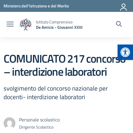
Vai ai contenuti
Vai al menu di navigazione
Vai al footer
Ministero dell'Istruzione e del Merito
Istituto Comprensivo
De Amicis - Giovanni XXIII
Apr
COMUNICATO 217 concorso
– interdizione laboratori
svolgimento del concorso nazionale per
docenti- interdizione laboratori
Personale scolastico
Dirigente Scolastico