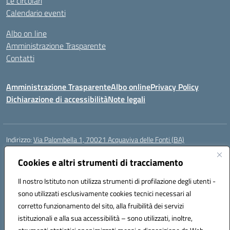
Le circolari
Calendario eventi
Albo on line
Amministrazione Trasparente
Contatti
Amministrazione Trasparente
Albo online
Privacy Policy
Dichiarazione di accessibilità
Note legali
Indirizzo:
Via Palombella 1, 70021 Acquaviva delle Fonti (BA)
Centralino:
080/761013
Email:
baic89400e@istruzione.it
Posta elettronica certificata (PEC):
Cookies e altri strumenti di tracciamento
baic89400e@pec.istruzione.it
Codice fiscale: 91121590722
Il nostro Istituto non utilizza strumenti di profilazione degli utenti -
Codice meccanografico:
baic89400e
sono utilizzati esclusivamente cookies tecnici necessari al
Codice Indice delle Pubbliche Amministrazioni (IPA): icddagio
corretto funzionamento del sito, alla fruibilità dei servizi
Codice unico di fatturazione (CUF): UFGHCG
istituzionali e alla sua accessibilità – sono utilizzati, inoltre,