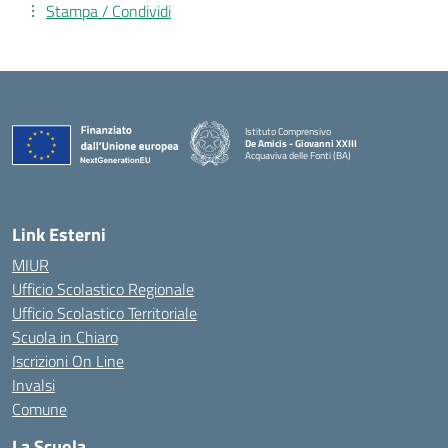
Stampa / Condividi
Istituto Comprensivo
De Amicis - Giovanni XXIII
Acquaviva delle Fonti (BA)
— Visita la pagina iniziale della scuola
Link Esterni
MIUR
Ufficio Scolastico Regionale
Ufficio Scolastico Territoriale
Scuola in Chiaro
Iscrizioni On Line
Invalsi
Comune
La Scuola