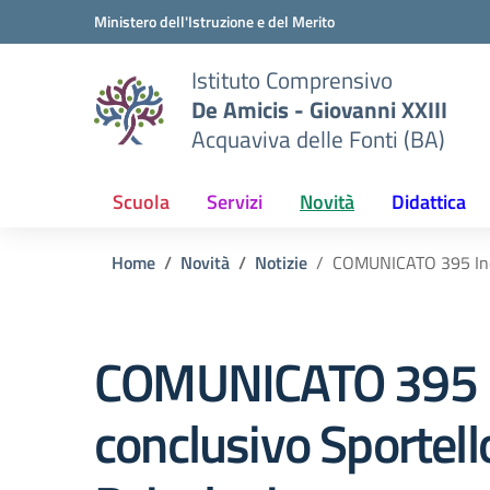
Vai ai contenuti
Vai al menu di navigazione
Vai al footer
Ministero dell'Istruzione e del Merito
Istituto Comprensivo
De Amicis - Giovanni XXIII
Acquaviva delle Fonti (BA)
Scuola
Servizi
Novità
Didattica
Home
Novità
Notizie
COMUNICATO 395 Inco
COMUNICATO 395 I
conclusivo Sportell