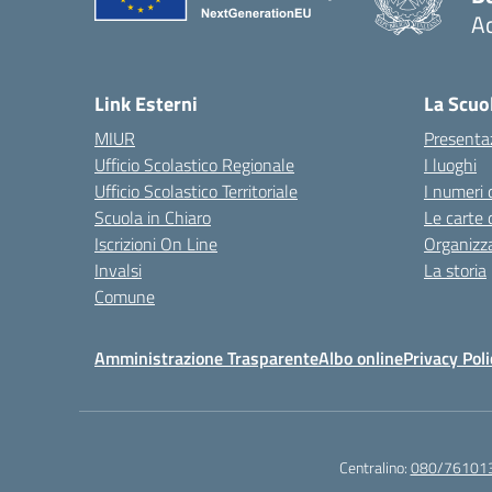
Ac
— 
Link Esterni
La Scuo
MIUR
Presenta
Ufficio Scolastico Regionale
I luoghi
Ufficio Scolastico Territoriale
I numeri 
Scuola in Chiaro
Le carte 
Iscrizioni On Line
Organizz
Invalsi
La storia
Comune
Amministrazione Trasparente
Albo online
Privacy Poli
Centralino:
080/76101