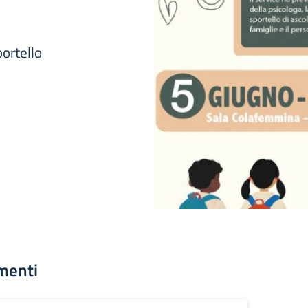
ortello
menti