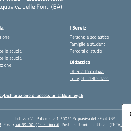
quaviva delle Fonti (BA)
Visita la pagina iniziale della scuola
la
I Servizi
zione
Personale scolastico
Famiglie e studenti
della scuola
Percorsi di studio
della scuola
Didattica
azione
Offerta formativa
I progetti delle classi
cy
Dichiarazione di accessibilità
Note legali
Indirizzo:
Via Palombella 1, 70021 Acquaviva delle Fonti (BA)
3
Email:
baic89400e@istruzione.it
Posta elettronica certificata (PEC):
baic8