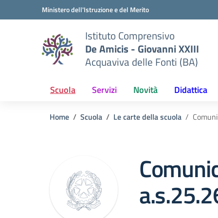
Vai ai contenuti
Vai al menu di navigazione
Vai al footer
Ministero dell'Istruzione e del Merito
Istituto Comprensivo
De Amicis - Giovanni XXIII
Acquaviva delle Fonti (BA)
Scuola
Servizi
Novità
Didattica
Home
Scuola
Le carte della scuola
Comunic
Comunic
a.s.25.2