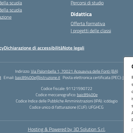
della scuola
Percorsi di studio
della scuola
Didattica
azione
Offerta formativa
I progetti delle classi
cy
Dichiarazione di accessibilità
Note legali
Indirizzo:
Via Palombella 1, 70021 Acquaviva delle Fonti (BA)
3
Email:
baic89400e@istruzione.it
Posta elettronica certificata (PEC):
baic8
Codice fiscale: 91121590722
Codice meccanografico:
baic89400e
Codice Indice delle Pubbliche Amministrazioni (IPA): icddagio
Codice unico di fatturazione (CUF): UFGHCG
Hosting & Powered by 3D Solution S.r.l.