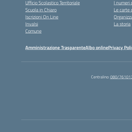
Ufficio Scolastico Territoriale
I numeri 
Scuola in Chiaro
Le carte 
Iscrizioni On Line
Organizz
Invalsi
La storia
Comune
Amministrazione Trasparente
Albo online
Privacy Poli
Centralino:
080/76101