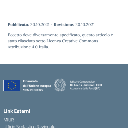
Pubblicato:
20.10.2021
-
Revisione:
20.10.2021
Eccetto dove diversamente specificato, questo articolo è
stato rilasciato sotto Licenza Creative Commons
Attribuzione 4.0 Italia.
Istituto Comprensivo
De Amicis - Giovanni XXIII
Acquaviva delle Fonti (BA)
— Visita la pagina iniziale della scuola
Link Esterni
MIUR
Ufficio Scolastico Regionale