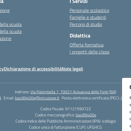
la
I Servizi
zione
Personale scolastico
Famiglie e studenti
della scuola
Percorsi di studio
della scuola
Didattica
azione
Offerta formativa
I progetti delle classi
cy
Dichiarazione di accessibilità
Note legali
Indirizzo:
Via Palombella 1, 70021 Acquaviva delle Fonti (BA)
3
Email:
baic89400e@istruzione.it
Posta elettronica certificata (PEC):
baic8
Codice fiscale: 91121590722
Codice meccanografico:
baic89400e
Codice Indice delle Pubbliche Amministrazioni (IPA): icddagio
Codice unico di fatturazione (CUF): UFGHCG