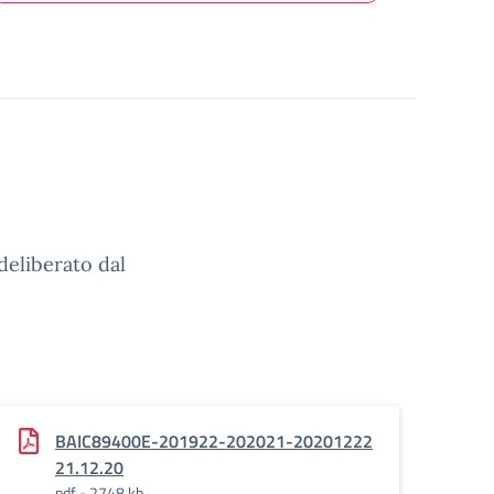
deliberato dal
BAIC89400E-201922-202021-20201222
21.12.20
pdf - 2748 kb