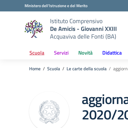
Vai ai contenuti
Vai al menu di navigazione
Vai al footer
Ministero dell'Istruzione e del Merito
Istituto Comprensivo
De Amicis - Giovanni XXIII
Acquaviva delle Fonti (BA)
Scuola
Servizi
Novità
Didattica
Home
Scuola
Le carte della scuola
aggior
aggiorn
2020/2