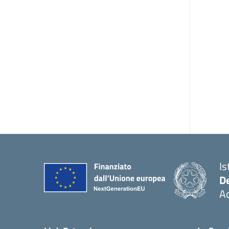
Is
De
Ac
— 