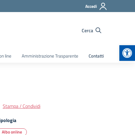
Accedi
Cerca
Apr
on line
Amministrazione Trasparente
Contatti
Stampa / Condividi
ipologia
Albo online