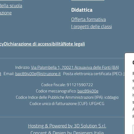
della scuola
Didattica
azione
Offerta formativa
I progetti delle classi
cy
Dichiarazione di accessibilità
Note legali
Indirizzo:
Via Palombella 1, 70021 Acquaviva delle Fonti (BA)
3
Email:
baic89400e@istruzione.it
Posta elettronica certificata (PEC):
baic8
Codice fiscale: 91121590722
Codice meccanografico:
baic89400e
Codice Indice delle Pubbliche Amministrazioni (IPA): icddagio
Codice unico di fatturazione (CUF): UFGHCG
Hosting & Powered by 3D Solution S.r.l.
Concept & Design by Designers Italia