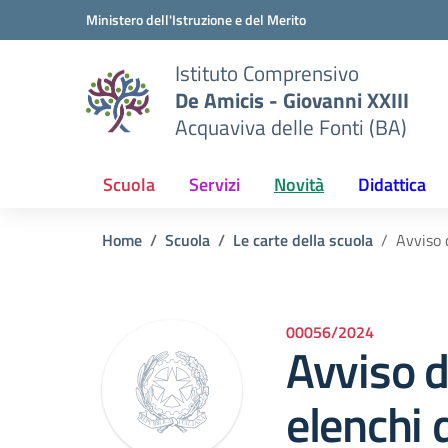
Vai ai contenuti
Vai al menu di navigazione
Vai al footer
Ministero dell'Istruzione e del Merito
Istituto Comprensivo
De Amicis - Giovanni XXIII
Acquaviva delle Fonti (BA)
Scuola
Servizi
Novità
Didattica
Home
Scuola
Le carte della scuola
Avviso d
00056/2024
Avviso d
elenchi d