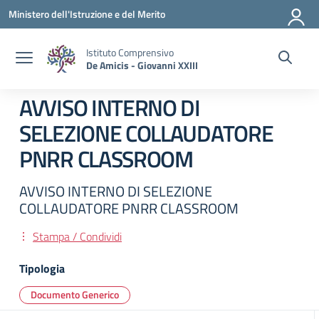
Vai ai contenuti
Vai al menu di navigazione
Vai al footer
Ministero dell'Istruzione e del Merito
Istituto Comprensivo
De Amicis - Giovanni XXIII
AVVISO INTERNO DI
SELEZIONE COLLAUDATORE
PNRR CLASSROOM
AVVISO INTERNO DI SELEZIONE
COLLAUDATORE PNRR CLASSROOM
Stampa / Condividi
Tipologia
Documento Generico