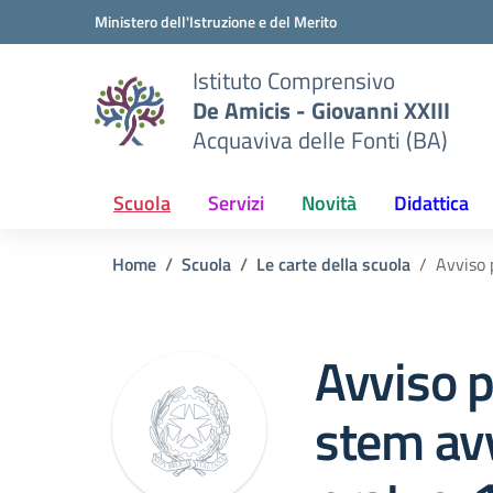
Vai ai contenuti
Vai al menu di navigazione
Vai al footer
Ministero dell'Istruzione e del Merito
Istituto Comprensivo
De Amicis - Giovanni XXIII
Acquaviva delle Fonti (BA)
Scuola
Servizi
Novità
Didattica
Home
Scuola
Le carte della scuola
Avviso 
Avviso p
stem av