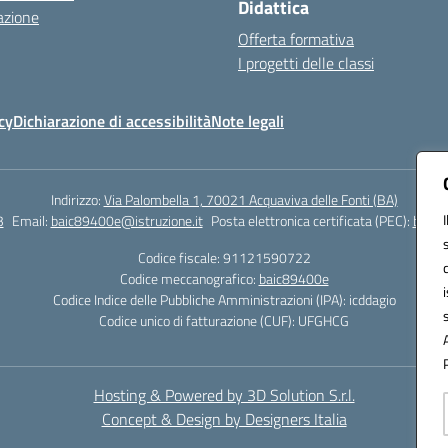
Didattica
azione
Offerta formativa
I progetti delle classi
cy
Dichiarazione di accessibilità
Note legali
Indirizzo:
Via Palombella 1, 70021 Acquaviva delle Fonti (BA)
3
Email:
baic89400e@istruzione.it
Posta elettronica certificata (PEC):
baic8
Codice fiscale: 91121590722
Codice meccanografico:
baic89400e
Codice Indice delle Pubbliche Amministrazioni (IPA): icddagio
Codice unico di fatturazione (CUF): UFGHCG
Hosting & Powered by 3D Solution S.r.l.
Concept & Design by Designers Italia