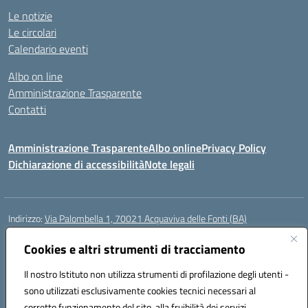
Le notizie
Le circolari
Calendario eventi
Albo on line
Amministrazione Trasparente
Contatti
Amministrazione Trasparente
Albo online
Privacy Policy
Dichiarazione di accessibilità
Note legali
Indirizzo:
Via Palombella 1, 70021 Acquaviva delle Fonti (BA)
Centralino:
080/761013
Email:
baic89400e@istruzione.it
Posta elettronica certificata (PEC):
Cookies e altri strumenti di tracciamento
baic89400e@pec.istruzione.it
Codice fiscale: 91121590722
Il nostro Istituto non utilizza strumenti di profilazione degli utenti -
Codice meccanografico:
baic89400e
sono utilizzati esclusivamente cookies tecnici necessari al
Codice Indice delle Pubbliche Amministrazioni (IPA): icddagio
corretto funzionamento del sito, alla fruibilità dei servizi