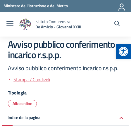
Vai ai contenuti
Vai al menu di navigazione
Vai al footer
Ministero dell'Istruzione e del Merito
Istituto Comprensivo
De Amicis - Giovanni XXIII
Avviso pubblico conferimento
Apr
incarico r.s.p.p.
Avviso pubblico conferimento incarico r.s.p.p.
Stampa / Condividi
Tipologia
Albo online
Indice della pagina