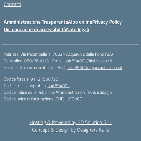
Contatti
Amministrazione Trasparente
Albo online
Privacy Policy
Dichiarazione di accessibilità
Note legali
Indirizzo:
Via Palombella 1, 70021 Acquaviva delle Fonti (BA)
Centralino:
080/761013
Email:
baic89400e@istruzione.it
Posta elettronica certificata (PEC):
baic89400e@pec.istruzione.it
Codice fiscale: 91121590722
Codice meccanografico:
baic89400e
Codice Indice delle Pubbliche Amministrazioni (IPA): icddagio
Codice unico di fatturazione (CUF): UFGHCG
Hosting & Powered by 3D Solution S.r.l.
Concept & Design by Designers Italia