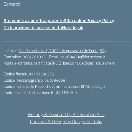
Contatti
Amministrazione Trasparente
Albo online
Privacy Policy
Dichiarazione di accessibilità
Note legali
Indirizzo:
Via Palombella 1, 70021 Acquaviva delle Fonti (BA)
Centralino:
080/761013
Email:
baic89400e@istruzione.it
Posta elettronica certificata (PEC):
baic89400e@pec.istruzione.it
Codice fiscale: 91121590722
Codice meccanografico:
baic89400e
Codice Indice delle Pubbliche Amministrazioni (IPA): icddagio
Codice unico di fatturazione (CUF): UFGHCG
Hosting & Powered by 3D Solution S.r.l.
Concept & Design by Designers Italia