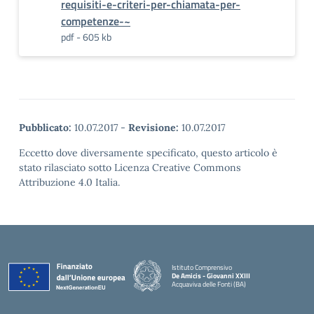
requisiti-e-criteri-per-chiamata-per-
competenze-~
pdf - 605 kb
Pubblicato:
10.07.2017
-
Revisione:
10.07.2017
Eccetto dove diversamente specificato, questo articolo è
stato rilasciato sotto Licenza Creative Commons
Attribuzione 4.0 Italia.
Istituto Comprensivo
De Amicis - Giovanni XXIII
Acquaviva delle Fonti (BA)
— Visita la pagina iniziale della scuola