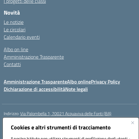
I progetti delle classi
Novità
Le notizie
Le circolari
Calendario eventi
Albo on line
Amministrazione Trasparente
Contatti
Amministrazione Trasparente
Albo online
Privacy Policy
Dichiarazione di accessibilità
Note legali
Indirizzo:
Via Palombella 1, 70021 Acquaviva delle Fonti (BA)
Centralino:
080/761013
Email:
baic89400e@istruzione.it
Posta elettronica certificata (PEC):
Cookies e altri strumenti di tracciamento
baic89400e@pec.istruzione.it
Codice fiscale: 91121590722
Il nostro Istituto non utilizza strumenti di profilazione degli utenti -