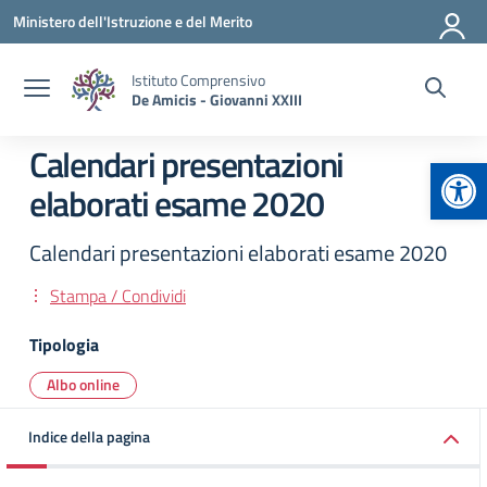
Vai ai contenuti
Vai al menu di navigazione
Vai al footer
Ministero dell'Istruzione e del Merito
Istituto Comprensivo
De Amicis - Giovanni XXIII
Calendari presentazioni
Apr
elaborati esame 2020
Calendari presentazioni elaborati esame 2020
Stampa / Condividi
Tipologia
Albo online
Indice della pagina