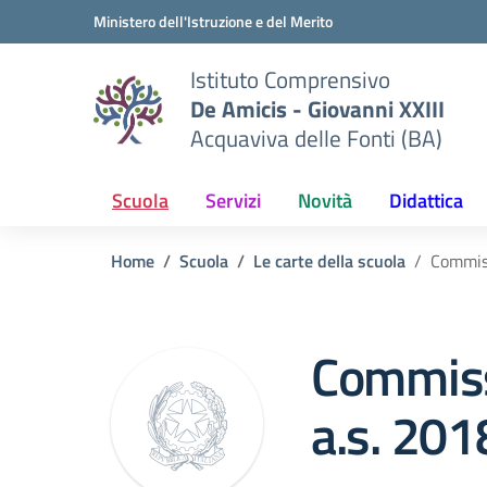
Vai ai contenuti
Vai al menu di navigazione
Vai al footer
Ministero dell'Istruzione e del Merito
Istituto Comprensivo
De Amicis - Giovanni XXIII
Acquaviva delle Fonti (BA)
Scuola
Servizi
Novità
Didattica
Home
Scuola
Le carte della scuola
Commis
Commis
a.s. 201