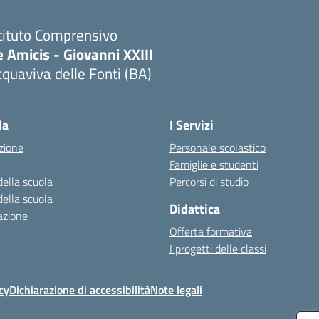
tituto Comprensivo
 Amicis - Giovanni XXIII
quaviva delle Fonti (BA)
Visita la pagina iniziale della scuola
la
I Servizi
zione
Personale scolastico
Famiglie e studenti
della scuola
Percorsi di studio
della scuola
Didattica
azione
Offerta formativa
I progetti delle classi
cy
Dichiarazione di accessibilità
Note legali