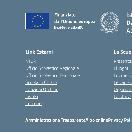
Is
De
Ac
— 
Link Esterni
La Scuo
MIUR
Presenta
Ufficio Scolastico Regionale
I luoghi
Ufficio Scolastico Territoriale
I numeri 
Scuola in Chiaro
Le carte 
Iscrizioni On Line
Organizz
Invalsi
La storia
Comune
Amministrazione Trasparente
Albo online
Privacy Poli