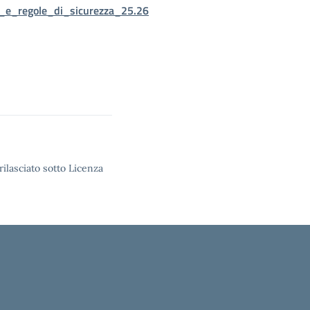
_e_regole_di_sicurezza_25.26
rilasciato sotto Licenza