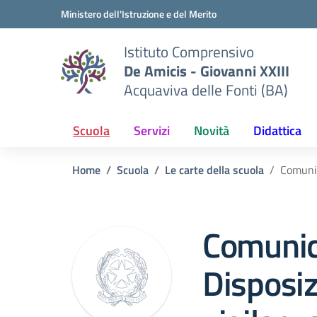
Vai ai contenuti
Vai al menu di navigazione
Vai al footer
Ministero dell'Istruzione e del Merito
Istituto Comprensivo
De Amicis - Giovanni XXIII
Acquaviva delle Fonti (BA)
Scuola
Servizi
Novità
Didattica
Home
Scuola
Le carte della scuola
Comunic
Comunic
Disposiz