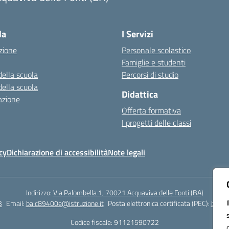
Visita la pagina iniziale della scuola
la
I Servizi
zione
Personale scolastico
Famiglie e studenti
della scuola
Percorsi di studio
della scuola
Didattica
azione
Offerta formativa
I progetti delle classi
cy
Dichiarazione di accessibilità
Note legali
Indirizzo:
Via Palombella 1, 70021 Acquaviva delle Fonti (BA)
3
Email:
baic89400e@istruzione.it
Posta elettronica certificata (PEC):
baic8
Codice fiscale: 91121590722