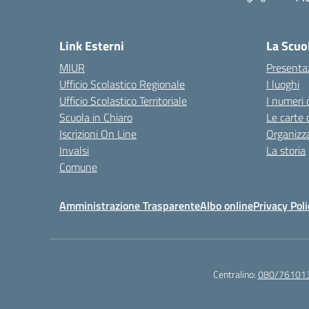
— 
Link Esterni
La Scuo
MIUR
Presenta
Ufficio Scolastico Regionale
I luoghi
Ufficio Scolastico Territoriale
I numeri 
Scuola in Chiaro
Le carte 
Iscrizioni On Line
Organizz
Invalsi
La storia
Comune
Amministrazione Trasparente
Albo online
Privacy Poli
Centralino:
080/76101