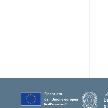
Is
De
Ac