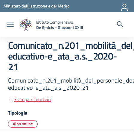
Vai ai contenuti
Vai al menu di navigazione
Vai al footer
Ministero dell'Istruzione e del Merito
Istituto Comprensivo
De Amicis - Giovanni XXIII
Comunicato_n.201_mobilità_del
educativo-e_ata_a.s._2020-
21
Comunicato_n.201_mobilità_del_personale_do
educativo-e_ata_a.s._2020-21
Stampa / Condividi
Tipologia
Albo online