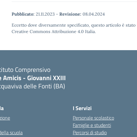
Pubblicato:
21.11.2023
-
Revisione:
08.04.2024
Eccetto dove diversamente specificato, questo articolo è stato 
Creative Commons Attribuzione 4.0 Italia.
tituto Comprensivo
 Amicis - Giovanni XXIII
quaviva delle Fonti (BA)
Visita la pagina iniziale della scuola
la
I Servizi
zione
Personale scolastico
Famiglie e studenti
della scuola
Percorsi di studio