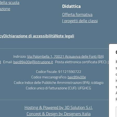
della scuola
Didattica
azione
Offerta formativa
I progetti delle classi
cy
Dichiarazione di accessibilità
Note legali
Indirizzo:
Via Palombella 1, 70021 Acquaviva delle Fonti (BA)
3
Email:
baic89400e@istruzione.it
Posta elettronica certificata (PEC):
baic8
Codice fiscale: 91121590722
Codice meccanografico:
baic89400e
Codice Indice delle Pubbliche Amministrazioni (IPA): icddagio
Codice unico di fatturazione (CUF): UFGHCG
Hosting & Powered by 3D Solution S.r.l.
Concept & Design by Designers Italia