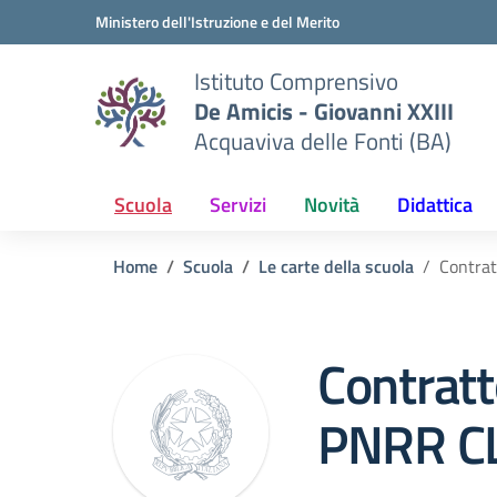
Vai ai contenuti
Vai al menu di navigazione
Vai al footer
Ministero dell'Istruzione e del Merito
Istituto Comprensivo
De Amicis - Giovanni XXIII
Acquaviva delle Fonti (BA)
Scuola
Servizi
Novità
Didattica
Home
Scuola
Le carte della scuola
Contra
Contrat
PNRR C