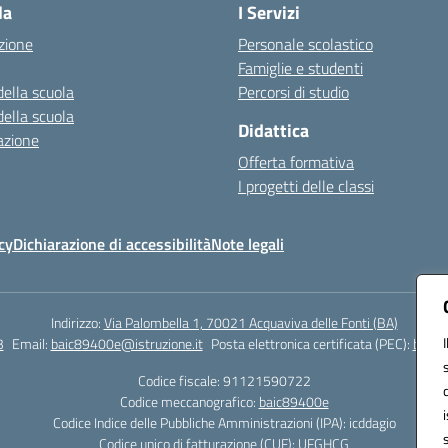
la
I Servizi
zione
Personale scolastico
Famiglie e studenti
della scuola
Percorsi di studio
della scuola
Didattica
azione
Offerta formativa
I progetti delle classi
cy
Dichiarazione di accessibilità
Note legali
Indirizzo:
Via Palombella 1, 70021 Acquaviva delle Fonti (BA)
3
Email:
baic89400e@istruzione.it
Posta elettronica certificata (PEC):
baic8
Codice fiscale: 91121590722
Codice meccanografico:
baic89400e
Codice Indice delle Pubbliche Amministrazioni (IPA): icddagio
Codice unico di fatturazione (CUF): UFGHCG