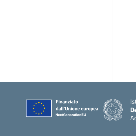
Is
De
Ac
— 