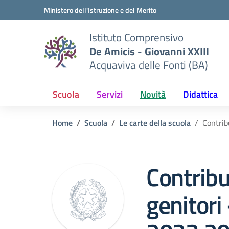
Vai ai contenuti
Vai al menu di navigazione
Vai al footer
Ministero dell'Istruzione e del Merito
Istituto Comprensivo
De Amicis - Giovanni XXIII
Acquaviva delle Fonti (BA)
Scuola
Servizi
Novità
Didattica
Home
Scuola
Le carte della scuola
Contrib
Contribu
genitori 