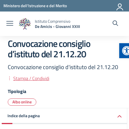
Vai ai contenuti
Vai al menu di navigazione
Vai al footer
Ministero dell'Istruzione e del Merito
Istituto Comprensivo
De Amicis - Giovanni XXIII
Convocazione consiglio
A
d’istituto del 21.12.20
Convocazione consiglio d'istituto del 21.12.20
Stampa / Condividi
Tipologia
Albo online
Indice della pagina