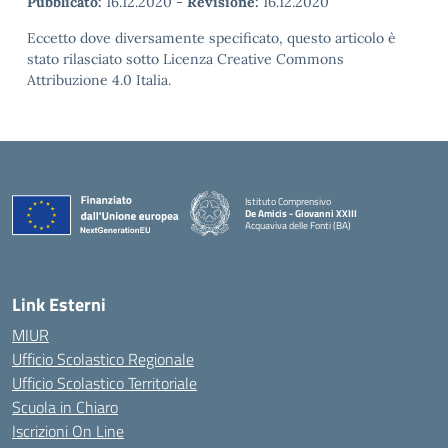
Pubblicato:
16.12.2020
-
Revisione:
16.12.2020
Eccetto dove diversamente specificato, questo articolo è
stato rilasciato sotto Licenza Creative Commons
Attribuzione 4.0 Italia.
Istituto Comprensivo
De Amicis - Giovanni XXIII
Acquaviva delle Fonti (BA)
— Visita la pagina iniziale della scuola
Link Esterni
MIUR
Ufficio Scolastico Regionale
Ufficio Scolastico Territoriale
Scuola in Chiaro
Iscrizioni On Line