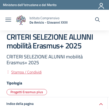
Vai ai contenuti
Vai al menu di navigazione
Vai al footer
Ministero dell'Istruzione e del Merito
Istituto Comprensivo
De Amicis - Giovanni XXIII
CRITERI SELEZIONE ALUNNI
mobilità Erasmus+ 2025
CRITERI SELEZIONE ALUNNI mobilità
Erasmus+ 2025
Stampa / Condividi
Tipologia
Progetti Erasmus plus
Indice della pagina