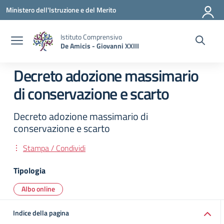
Vai ai contenuti
Vai al menu di navigazione
Vai al footer
Ministero dell'Istruzione e del Merito
Istituto Comprensivo
De Amicis - Giovanni XXIII
Decreto adozione massimario
di conservazione e scarto
Decreto adozione massimario di
conservazione e scarto
Stampa / Condividi
Tipologia
Albo online
Indice della pagina