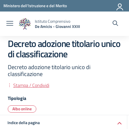
Vai ai contenuti
Vai al menu di navigazione
Vai al footer
Ministero dell'Istruzione e del Merito
Istituto Comprensivo
De Amicis - Giovanni XXIII
Decreto adozione titolario unico
di classificazione
Decreto adozione titolario unico di
classificazione
Stampa / Condividi
Tipologia
Albo online
Indice della pagina