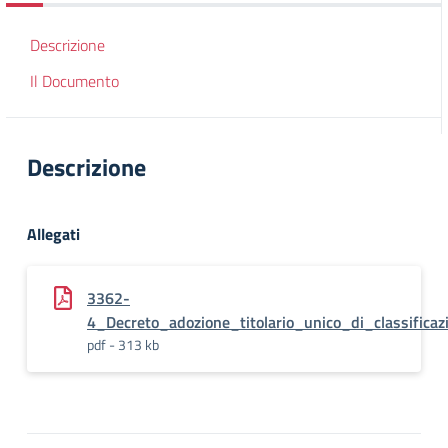
Descrizione
Il Documento
Descrizione
Allegati
3362-
4_Decreto_adozione_titolario_unico_di_classificaz
pdf - 313 kb