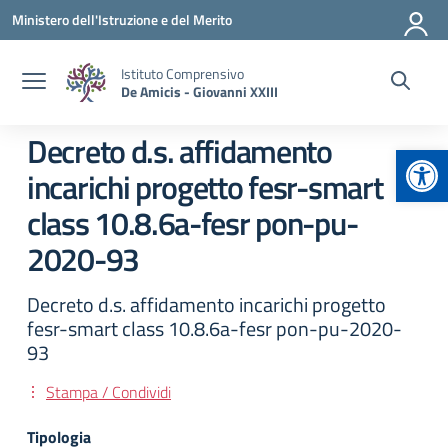
Vai ai contenuti
Vai al menu di navigazione
Vai al footer
Ministero dell'Istruzione e del Merito
Istituto Comprensivo
De Amicis - Giovanni XXIII
Decreto d.s. affidamento
Apr
incarichi progetto fesr-smart
class 10.8.6a-fesr pon-pu-
2020-93
Decreto d.s. affidamento incarichi progetto
fesr-smart class 10.8.6a-fesr pon-pu-2020-
93
Stampa / Condividi
Tipologia