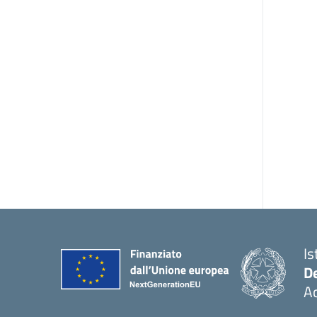
Is
De
Ac
— 