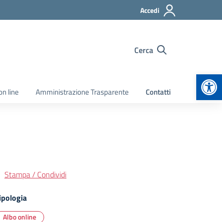
Accedi
Cerca
Apr
on line
Amministrazione Trasparente
Contatti
Stampa / Condividi
ipologia
Albo online