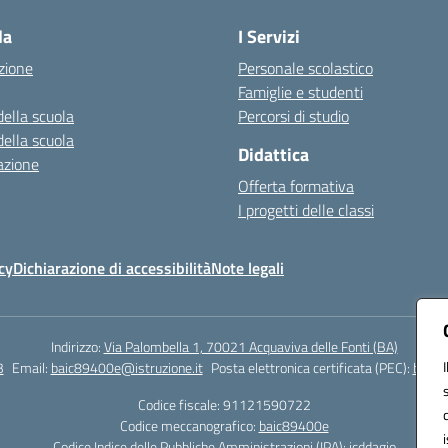
la
I Servizi
zione
Personale scolastico
Famiglie e studenti
della scuola
Percorsi di studio
della scuola
Didattica
azione
Offerta formativa
I progetti delle classi
cy
Dichiarazione di accessibilità
Note legali
Indirizzo:
Via Palombella 1, 70021 Acquaviva delle Fonti (BA)
3
Email:
baic89400e@istruzione.it
Posta elettronica certificata (PEC):
baic8
Codice fiscale: 91121590722
Codice meccanografico:
baic89400e
Codice Indice delle Pubbliche Amministrazioni (IPA): icddagio