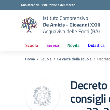
Vai ai contenuti
Vai al menu di navigazione
Vai al footer
Ministero dell'Istruzione e del Merito
Istituto Comprensivo
De Amicis - Giovanni XXIII
Acquaviva delle Fonti (BA)
Scuola
Servizi
Novità
Didattica
Home
Scuola
Le carte della scuola
Decreto
Decreto 
consigli