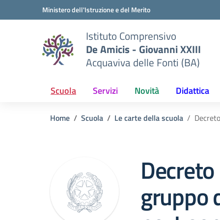
Vai ai contenuti
Vai al menu di navigazione
Vai al footer
Ministero dell'Istruzione e del Merito
Istituto Comprensivo
De Amicis - Giovanni XXIII
Acquaviva delle Fonti (BA)
Scuola
Servizi
Novità
Didattica
Home
Scuola
Le carte della scuola
Decreto
Decreto 
gruppo d