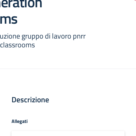
eration
oms
tuzione gruppo di lavoro pnrr
 classrooms
Descrizione
Allegati