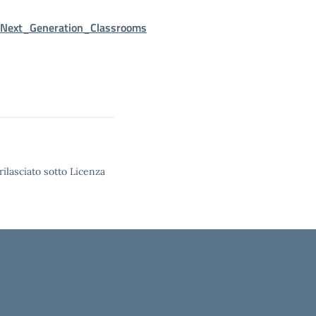
_Next_Generation_Classrooms
rilasciato sotto Licenza