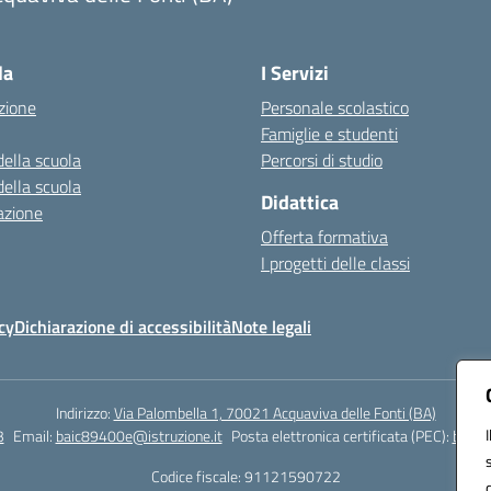
Visita la pagina iniziale della scuola
la
I Servizi
zione
Personale scolastico
Famiglie e studenti
della scuola
Percorsi di studio
della scuola
Didattica
azione
Offerta formativa
I progetti delle classi
cy
Dichiarazione di accessibilità
Note legali
Indirizzo:
Via Palombella 1, 70021 Acquaviva delle Fonti (BA)
3
Email:
baic89400e@istruzione.it
Posta elettronica certificata (PEC):
baic8
Codice fiscale: 91121590722