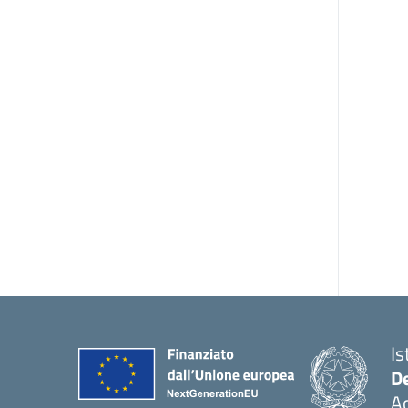
Is
De
Ac