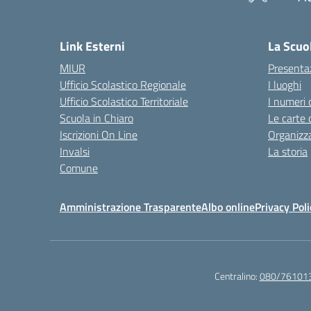
— 
Link Esterni
La Scuo
MIUR
Presenta
Ufficio Scolastico Regionale
I luoghi
Ufficio Scolastico Territoriale
I numeri 
Scuola in Chiaro
Le carte 
Iscrizioni On Line
Organizz
Invalsi
La storia
Comune
Amministrazione Trasparente
Albo online
Privacy Poli
Centralino:
080/76101