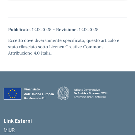
Pubblicato:
12.12.2025
-
Revisione:
12.12.2025
Eccetto dove diversamente specificato, questo articolo è
stato rilasciato sotto Licenza Creative Commons
Attribuzione 4.0 Italia.
Istituto Comprensivo
De Amicis - Giovanni XXIII
Acquaviva delle Fonti (BA)
— Visita la pagina iniziale della scuola
Link Esterni
MIUR