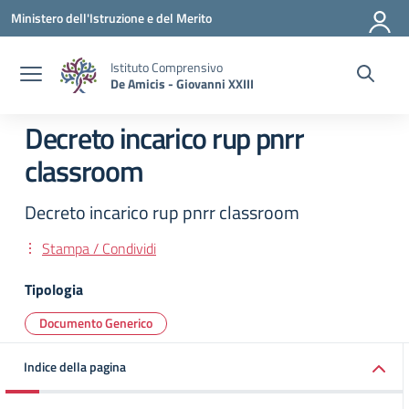
Vai ai contenuti
Vai al menu di navigazione
Vai al footer
Ministero dell'Istruzione e del Merito
Istituto Comprensivo
De Amicis - Giovanni XXIII
Decreto incarico rup pnrr
classroom
Decreto incarico rup pnrr classroom
Stampa / Condividi
Tipologia
Documento Generico
Indice della pagina