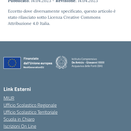
Pubblicato:
14.04.2023
-
Revisione:
14.04.2023
Eccetto dove diversamente specificato, questo articolo è
stato rilasciato sotto Licenza Creative Commons
Attribuzione 4.0 Italia.
Istituto Comprensivo
De Amicis - Giovanni XXIII
Acquaviva delle Fonti (BA)
— Visita la pagina iniziale della scuola
Link Esterni
MIUR
Ufficio Scolastico Regionale
Ufficio Scolastico Territoriale
Scuola in Chiaro
Iscrizioni On Line